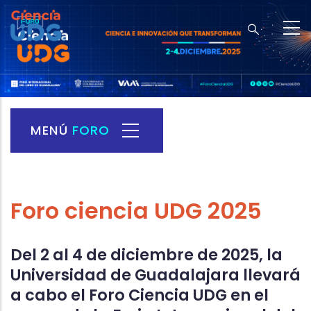
Skip
to
main
content
MENÚ
FORO
Foro
Ciencia
Menu
Foro ciencia UDG 2025
Del 2 al 4 de diciembre de 2025, la
Universidad de Guadalajara llevará
a cabo el Foro Ciencia UDG en el