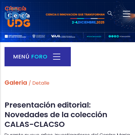
Skip
to
main
content
MENÚ
FORO
Foro
Ciencia
Menu
Galeria
/ Detalle
Presentación editorial:
Novedades de la colección
CALAS-CLACSO