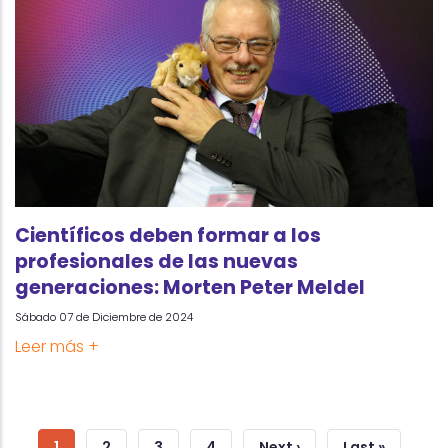
Científicos deben formar a los
profesionales de las nuevas
generaciones: Morten Peter Meldel
Sábado 07 de Diciembre de 2024
Leer más +
Pagination
Current
1
Page
2
Page
3
Page
4
Next
Next ›
Last
Last »