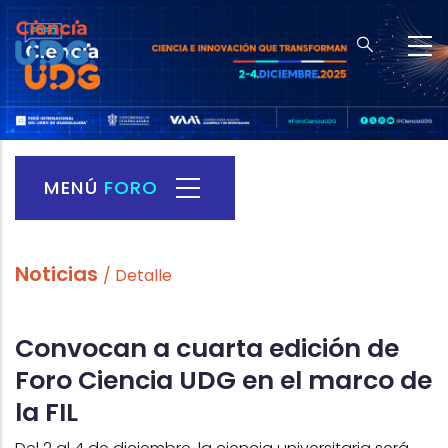
Skip
to
main
content
MENÚ
FORO
Foro
Ciencia
Menu
Noticias
/ Detalle
Convocan a cuarta edición de
Foro Ciencia UDG en el marco de
la FIL