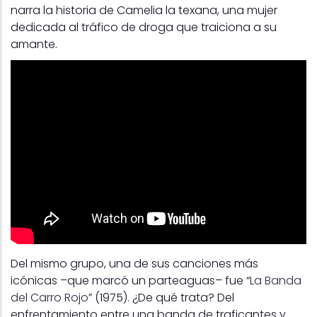
narra la historia de Camelia la texana, una mujer
dedicada al tráfico de droga que traiciona a su
amante.
Del mismo grupo, una de sus canciones más
icónicas –que marcó un parteaguas– fue “
La Banda
del Carro Rojo
” (1975). ¿De qué trata? Del
enfrentamiento entre una banda de traficantes y