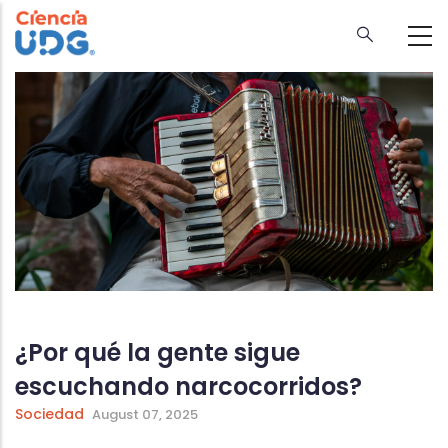
Skip
to
main
content
¿Por qué la gente sigue
escuchando narcocorridos?
Sociedad
August 07, 2025