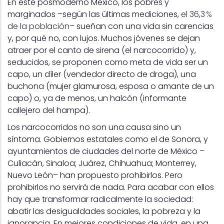
En este posmoderno México, los pobres y
marginados –según las últimas mediciones,
el 36,3 %
de la población
– sueñan con una vida sin carencias
y, por qué no, con lujos. Muchos jóvenes se dejan
atraer por el canto de sirena (el narcocorrido) y,
seducidos, se proponen como meta de vida ser un
capo, un díler (vendedor directo de droga), una
buchona (mujer glamurosa, esposa o amante de un
capo) o, ya de menos, un halcón (informante
callejero del hampa).
Los narcocorridos no son una causa sino un
síntoma. Gobiernos estatales como el de Sonora, y
ayuntamientos de ciudades del norte de México –
Culiacán, Sinaloa; Juárez, Chihuahua; Monterrey,
Nuevo León– han propuesto prohibirlos. Pero
prohibirlos no servirá de nada. Para acabar con ellos
hay que transformar radicalmente la sociedad:
abatir las desigualdades sociales, la pobreza y la
ignorancia. En mejores condiciones de vida, en una