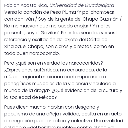
Fabian Acosta Rico
,
Universidad de Guadalajara
Versa la canción de Peso Pluma “Y pa’ chambear
con don Iván / Soy de la gente del Chapo Guzmán /
No me muevan que me puedo enojar / Y me les
presento, soy el Gavilán”. En estos sencillos versos la
referencia y exaltación del exjefe del Cártel de
Sinaloa, el Chapo, son claras y directas, como en
todo buen narcocorrido.
Pero ¿qué son en verdad los narcocorridos?
¿Expresiones auténticas, no censuradas, de la
música regional mexicana contemporánea o
panegíricos musicales de la violencia vinculada al
mundo de la droga? ¿Qué evidencian de la cultura y
la sociedad de México?
Pues dicen mucho: hablan con desgarro y
populismo de una añeja rivalidad, oculta en un acto
de negación psicoanalítico y colectivo. Una rivalidad
del pobre –del hombre‑pueblo– contra el rico –el