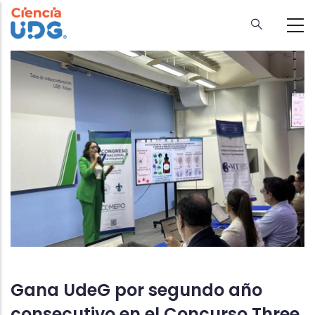
Skip
to
main
content
Gana UdeG por segundo año
consecutivo en el Concurso Three