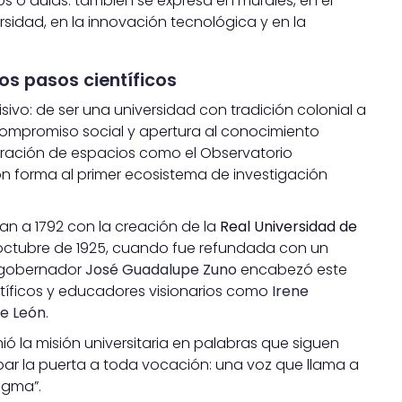
ios o aulas: también se expresa en murales, en el
rsidad, en la innovación tecnológica y en la
os pasos científicos
vo: de ser una universidad con tradición colonial a
compromiso social y apertura al conocimiento
tegración de espacios como el Observatorio
n forma al primer ecosistema de investigación
an a 1792 con la creación de la
Real Universidad de
e octubre de 1925, cuando fue refundada con un
l gobernador
José Guadalupe Zuno
encabezó este
tíficos y educadores visionarios como
Irene
de León
.
mió la misión universitaria en palabras que siguen
par la puerta a toda vocación: una voz que llama a
igma”.