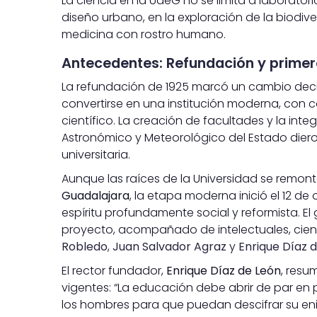
La ciencia en la UdeG no se limita a laborator
diseño urbano, en la exploración de la biodive
medicina con rostro humano.
Antecedentes: Refundación y primer
La refundación de 1925 marcó un cambio decisi
convertirse en una institución moderna, con 
científico. La creación de facultades y la in
Astronómico y Meteorológico del Estado diero
universitaria.
Aunque las raíces de la Universidad se remont
Guadalajara
, la etapa moderna inició el 12 d
espíritu profundamente social y reformista. E
proyecto, acompañado de intelectuales, cien
Robledo
,
Juan Salvador Agraz
y
Enrique Díaz 
El rector fundador,
Enrique Díaz de León
, resu
vigentes: “La educación debe abrir de par en 
los hombres para que puedan descifrar su en