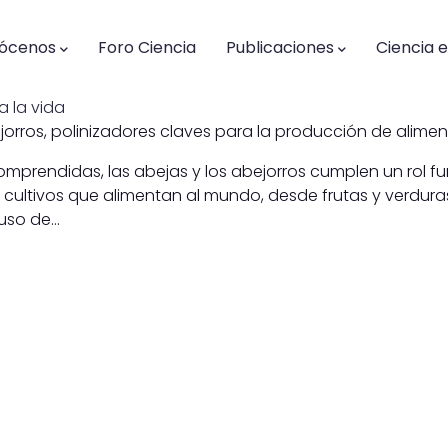
n
igation
ócenos
Foro Ciencia
Publicaciones
Ciencia 
a la vida
jorros, polinizadores claves para la producción de alimen
omprendidas, las abejas y los abejorros cumplen un rol 
s cultivos que alimentan al mundo, desde frutas y verdura
 uso de…