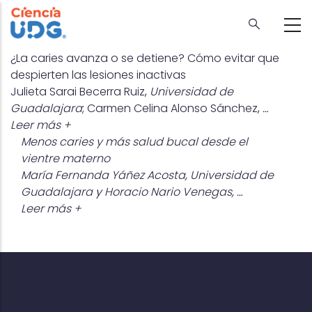
Skip
to
main
content
¿La caries avanza o se detiene? Cómo evitar que
despierten las lesiones inactivas
Julieta Sarai Becerra Ruiz
,
Universidad de
Guadalajara
;
Carmen Celina Alonso Sánchez
,
…
Leer más +
Menos caries y más salud bucal desde el
vientre materno
María Fernanda Yáñez Acosta
,
Universidad de
Guadalajara
y
Horacio Nario Venegas
,
…
Leer más +