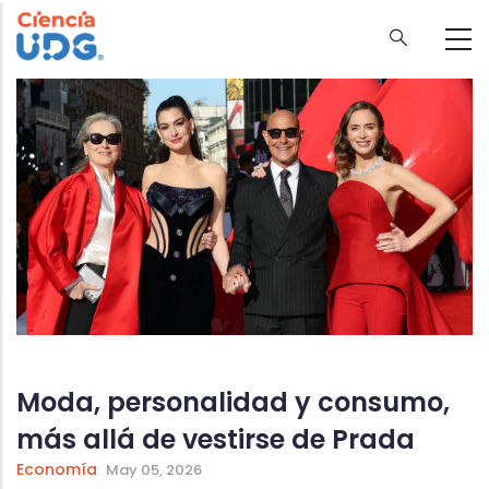
Skip
to
main
content
Moda, personalidad y consumo,
más allá de vestirse de Prada
Economía
May 05, 2026